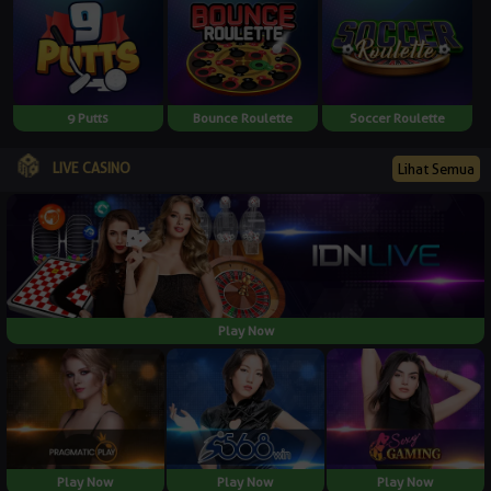
9 Putts
Bounce Roulette
Soccer Roulette
LIVE CASINO
Lihat Semua
Play Now
Play Now
Play Now
Play Now