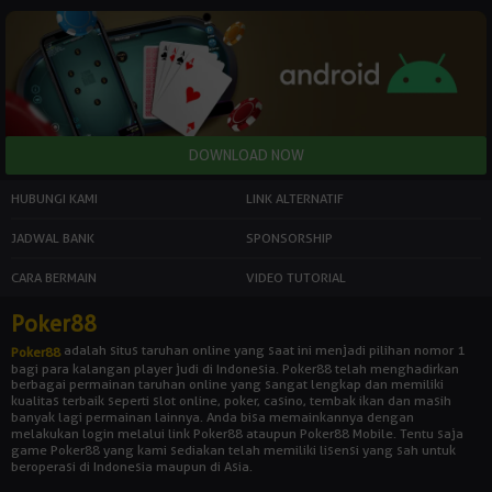
HUBUNGI KAMI
LINK ALTERNATIF
JADWAL BANK
SPONSORSHIP
CARA BERMAIN
VIDEO TUTORIAL
Poker88
adalah situs taruhan online yang saat ini menjadi pilihan nomor 1
Poker88
bagi para kalangan player judi di Indonesia. Poker88 telah menghadirkan
berbagai permainan taruhan online yang sangat lengkap dan memiliki
kualitas terbaik seperti slot online, poker, casino, tembak ikan dan masih
banyak lagi permainan lainnya. Anda bisa memainkannya dengan
melakukan login melalui link Poker88 ataupun Poker88 Mobile. Tentu saja
game Poker88 yang kami sediakan telah memiliki lisensi yang sah untuk
beroperasi di Indonesia maupun di Asia.