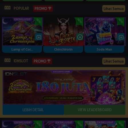
POPULAR
Lihat Semua
PROMO
Lamp of Cor...
Chinchirorin
Soda Man
IDNSLOT
Lihat Semua
PROMO