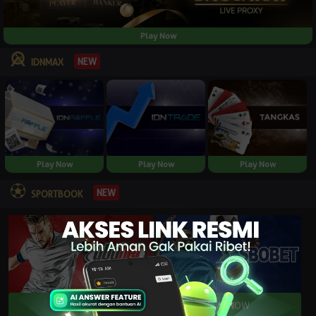
Play Now
NEW
IDNMAX
Play Now
Play Now
Play Now
NEW
SPORTBOOK