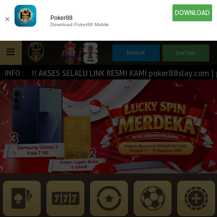
DOWNLOAD
×
Poker88
Download Poker88 Mobile
H !!! AKSES SELALU LINK RESMI KAMI poker88slay.com | pk8
INFO :
HOME
IDN E-LOTTERY
POKER
SLOT GAME
NEW
NEW
SPORTBOOK
LIVE CASINO
IDNLIVE
NEW
ESPORTS
TOGEL
ARCADE
NEW
NEW
NEW
TEMBAK IKAN
IDNRAFFLE
IDNTRADE