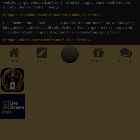
website yang mendapatkan lisensi resmi dari pagcor dan memiliki ribuan
member dan aktif setiap harinya.
Berapa usia minimum untuk mendaftar akun di Poker88?
Usia minimal untuk memiliki akun adalah 21 tahun. Ini adalah standar yang
kita gunakan untuk hidup di seluruh dunia. Jadi, jangan mainkan aturan ini.
Jika ada masalah dengan usia, kami tidak akan bertanggung jawab.
Berapa jumlah setoran minimum di situs Poker88?
Jumlah setoran minimum adalah Rp 10.000. Bukankah itu rendah? Dengan
uang yang begitu banyak, Anda bisa memainkan semua jenis permainan
yang disediakan oleh agen judi online POKER88.
HOME
Daftar
PROMOSI
LIVE CHAT
Cara Pembayaran:
Dukungan Perangkat :
Keamanan Terjamin :
© 2026 Poker88. All Rights Reserved | 18+