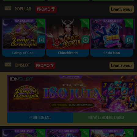
POPULAR
Lihat Semua
PROMO
Lamp of Cor...
Chinchirorin
Soda Man
IDNSLOT
Lihat Semua
PROMO