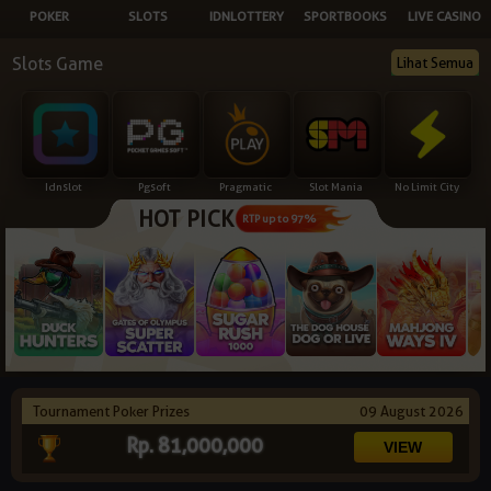
POKER
SLOTS
IDNLOTTERY
SPORTBOOKS
LIVE CASINO
NEW
Slots Game
Lihat Semua
TANGKAS
RTP
DEPOSIT
WITHDRAW
Idnslot
Pgsoft
Pragmatic
Slot Mania
No Limit City
HOT PICK
PROMOSI
RTP up to 97%
DOWNLOAD
REFERRAL
JACKPOT
Tournament Poker Prizes
09 August 2026
VIP MEMBER
Rp. 81,000,000
HUBUNGI KAMI