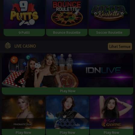
9 Putts
Bounce Roulette
Soccer Roulette
LIVE CASINO
Lihat Semua
Play Now
Play Now
Play Now
Play Now