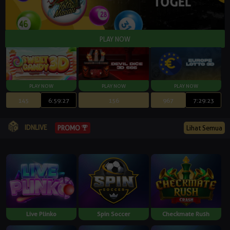
145
6:59:25
156
967
7:29:21
IDNLIVE
Lihat Semua
PROMO
Live Plinko
Spin Soccer
Checkmate Rush