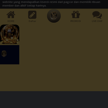
website yang mendapatkan lisensi resmi dari pagcor dan memiliki ribuan
member dan aktif setiap harinya.
Berapa usia minimum untuk mendaftar akun di Poker88?
Usia minimal untuk memiliki akun adalah 21 tahun. Ini adalah standar yang
kita gunakan untuk hidup di seluruh dunia. Jadi, jangan mainkan aturan ini.
HOME
Daftar
PROMOSI
LIVE CHAT
Jika ada masalah dengan usia, kami tidak akan bertanggung jawab.
Berapa jumlah setoran minimum di situs Poker88?
Jumlah setoran minimum adalah Rp 10.000. Bukankah itu rendah? Dengan
uang yang begitu banyak, Anda bisa memainkan semua jenis permainan
yang disediakan oleh agen judi online POKER88.
Cara Pembayaran:
Dukungan Perangkat :
Keamanan Terjamin :
© 2026 Poker88. All Rights Reserved | 18+